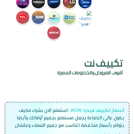
أسعار تكييف ميديا 2026 :
استمتع الان بشراء مكيف
يكون عالى الكفاءة يجعل مستمتع بجميع أوقاتك وأيضا
يتوافر بأسعار منخفضة تتناسب مع جميع العملاء وعلشان
راحة عملاءنا المتميزين كان لابد أن نوفر لكم تكييفات ميديا