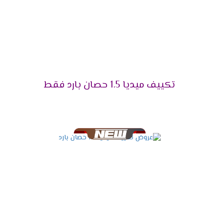
المناسب وتوضح لنا جميع الخواص التى تعمل فى
الجهاز .
مميزات تكييف ميديا ميشن
2025
التميز بالتبريد السريع
تكييف ميديا 1.5 حصان بارد فقط
علشان تقدر تتخلص من حر الصيف المزعج كان من
الضرورى أن نوفر لكم تكييف ميديا المزود باقوى سعة
تبريد تعمل على تبريد المكان والاستمتاع بوقتنا .
التميز بالتشغيل التلقائى
لانقطاع الكهرباء المتكرر وفرنا لعملائنا الكرام خاصية
التشغيل التلقائى التى تعمل على اعادة تشغيل
الجهاز مرة اخرى عند عودة الكهرباء وتقوم بحفظ
كافة الخواص التى كانت تعمل ليعيد تشغيلها مرة
أخرى وبجانب كل تلك المميزات تحافظ على الجهاز من