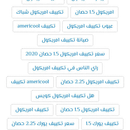
حصان بارد ساخن
10000
سعر تكييف ميديا اسبليت ارضي سقفي 3 حصان
امريكول 1.5 حصان
تكييف امريكول شباك
بارد ساخن
11800
سعر تكييف ميديا اسبليت ارضي سقفي 4 حصان
عيوب تكييف امريكول
تكييف americool
بارد ساخن
16200
سعر تكييف ميديا اسبليت ارضي سقفي 5 حصان
صيانة تكييف امريكول
بارد ساخن
18300
سعر تكييف امريكول 1.5 حصان 2020
تكييفات ميديا
راي الناس في تكييف امريكول
تُعد تكييفات ميديا من ماركات التكييف المتميزة التي تتوفر
بالأسواق ومن أهم مميزاتها سعرها المناسب ومن أهم ما
تكييف امريكول 2.25 حصان
americool تكييف
يميز تكييفات ميديا الآتي:
الذكاء الصناعي:
تُعتبر تكييفات ميديا من أفضل
هل تكييف امريكول كويس
ماركات التكييف الذكية حيث أن بعض الموديلات التي
تصدر منه تمتلك إمكانية الاتصال بالواي فاي والتي
تكييف امريكول 1.5 حصان
تكييف امريكول
تسمح بالتحكم فيه من خارج المنزل.
خاصية البلازما:
تنقي هذه الخاصية الموجودة في عدد
تكييف يورك 1.5
سعر تكييف يورك 2.25 حصان
من موديلات تكييفات ميديا الهواء من الروائح الغير