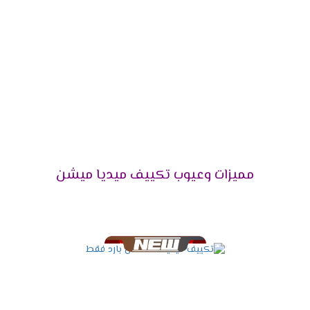
الفيروسات والجراثيم وأيضا تقوم بإزالة اى روائح
كريهة كما انها تقوم بتوزيع الهواء فى جميع انحاء
الغرفة .
فلاتر تنظيف الهواء
نوفر لكم أفضل فلاتر تعمل على تنظيف الهواء
الصادر من الخارج بشكل طبيعى وسهل كما أننا بنوفر
لكم مؤشر فى الجهاز يظهر لكم الوقت المناسب
ليقوم العميل بتنظيف الفلاتر من أى أتربة وأكثر ما
مميزات وعيوب تكييف ميديا ميشن
يميز تلك الفلاتر أنها سهلة التنظيف ويستطيع أى
شخص تنظيفها .
شاشة عرض ديجيتال
أستمتع مع أجهزة ميديا بأقوى شاشة عرض ديجيتال
تعمل بالتكنولوجيا الحديثة التى تزيد من اختلاف
المكيف فى الاسواق فنحن من خلالها نستطيع
معرفة درجة حرارة الغرفة حتى يتم ضبطها بالشكل