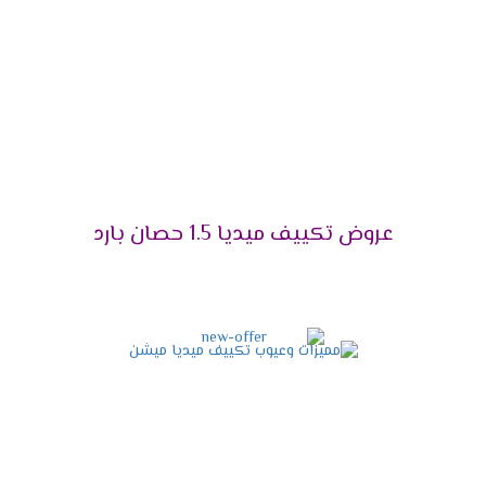
التميز بالوضع البارد /الساخن
يحتوى مكيف ميديا على أقوى الامكانيات يعمل معنا
فى كل الاوقات فى الصيف يستخدم لتبريد الغرفه
وعدم الشعور بدرجات الحرارة العالية وأيضا يستخدم
فى فصل الشتاء لتدفئة المكان من البرودة وبالرغم
من استخدام الجهاز كثيرا لا تقل كفاءته ويبقى عالى
الكفاءة .
عروض تكييف ميديا 1.5 حصان بارد
التميز بخاصية الانفرتر
أحصل دلوقتى على الجهاز اللى هيخليك مستمتع
بكل أوقاتك وأيضا يوفر لنا أفضل تكنولوجيا حديثة
وهى الانفرتر التى تعمل على تقليل استهلاك
الكهرباء حتى يستطيع استخدام الجهاز لأطول فترة
ممكنة دون التعرض لأى مشكلة من الناحية المادية .
التميز بالتشغيل الهادئ