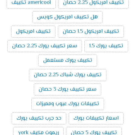
تكييف امريكول 2.25 حصان
americool تكييف
يميز تكييفات ميديا الآتي:
الذكاء الصناعي:
تُعتبر تكييفات ميديا من أفضل
هل تكييف امريكول كويس
ماركات التكييف الذكية حيث أن بعض الموديلات التي
تصدر منه تمتلك إمكانية الاتصال بالواي فاي والتي
تكييف امريكول 1.5 حصان
تكييف امريكول
تسمح بالتحكم فيه من خارج المنزل.
خاصية البلازما:
تنقي هذه الخاصية الموجودة في عدد
تكييف يورك 1.5
سعر تكييف يورك 2.25 حصان
من موديلات تكييفات ميديا الهواء من الروائح الغير
مرغوب فيها.
تكييف يورك مستعمل
فلاتر ضد البيكتريا:
يتم تزويد تكييفات ميديا بفلاتر لا
تكييف يورك شباك 2.25 حصان
تسمح بتكون البكتريا داخل جهاز التكييف وتلك
الخاصية تُعد من أحدث التقنيات وأهمها حيث أنها تحد
سعر تكييف يورك 3 حصان
من انتشار الفيروسات المسببة للعدوى.
خاصية التتبع:
يتوفر في تكييفات ميديا خاصية التتبع
تكييفات يورك عيوب ومميزات
حيث يمتلك التكييف حساسات تستشعر موضع
المستخدم داخل الغرفة فتقوم بتوجيه الهواء الصادر
اسعار تكييفات يورك
حد جرب تكييف يورك
منها نحوه وهذه الحساسات موجودة في ريموت
التكييف.
تكييف يورك 5 حصان
ريموت مكيف york