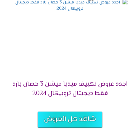
التميز بالتشغيل التلقائى
لانقطاع الكهرباء المتكرر وفرنا لعملائنا الكرام خاصية
التشغيل التلقائى التى تعمل على اعادة تشغيل
الجهاز مرة اخرى عند عودة الكهرباء وتقوم بحفظ
كافة الخواص التى كانت تعمل ليعيد تشغيلها مرة
أخرى وبجانب كل تلك المميزات تحافظ على الجهاز من
التلف .
التميز بالتحكم اليدوى فى الهواء
اجدد عروض تكييف ميديا ميشن 3 حصان بارد
أشترى مكيف ميديا واستمتع بالهواء فى المكان
المناسب لك لأننا بنوفر لكم خاصية التحكم يدويا فى
فقط ديجيتال تروبيكال 2024
الهواء أعلى وأسفل الغرفه حتى يكون المكان ممتع .
التميز بخاصية تدفق الهواء
شاهد كل العروض
يحتوى المكيف على اجدد الخواص التى تكون متميزة
منها تدفق الهواء التى تعمل على توفير افضل درجة