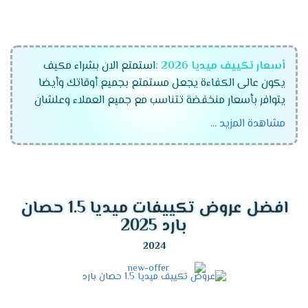
أسعار تكييف ميديا 2026 :
استمتع الان بشراء مكيف
يكون عالى الكفاءة يجعل مستمتع بجميع أوقاتك وأيضا
يتوافر بأسعار منخفضة تتناسب مع جميع العملاء وعلشان
راحة عملاءنا المتميزين كان لابد أن نوفر لكم تكييفات ميديا
مشاهدة المزيد ...
الجهاز رقم واحد فى الاسواق المتميز والمزود بالكثير من
الخواص الجديدة ونستخدم له الكثير من الاساليب المتطورة .
موديلات تكييف ميديا 2026
افضل عروض تكييفات ميديا 1.5 حصان
تكييف ميديا انفرتر .
بارد 2025
تكييف ميديا ميشن .
تكييف ميديا ارضى سقفى .
مميزات تكييف ميديا أنفرتر
2026