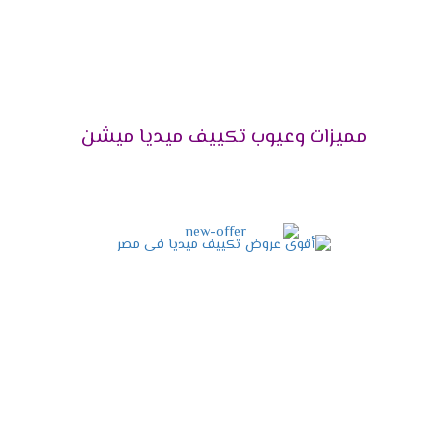
اختار الجهاز اللى هيخليك تستمتع بوقتك دون ازعاج أو
ضوضاء ولأن راحة العميل تهمنا تم توفير مكيف ميديا
مزود بخاصية التشغيل الصامت التى تعمل على كتم
صوت الكمبريسور ليتم تشغيله فى هدوء ونستمتع
بكل الإمكانيات الموجودة فى الجهاز .
مميزات وعيوب تكييف ميديا ميشن
التميز بإمكانية إزالة الرطوبة
يحتوى الجهاز على خاصية التشغيل الجاف التى تعمل
على تجفيف الهواء من الرطوبة التى توجد به حتى
يكون الهواء نظيف وصحى لا يسبب أى مشاكل
صحية للمستهلك .
مواصفات تكييف ميديا أنفرتر
2024
التصميم المتناسق الحديث
الشكل الخارجى للجهاز مهم لكى يكون التكييف