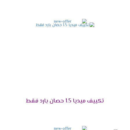
شخص تنظيفها .
شاشة عرض ديجيتال
أستمتع مع أجهزة ميديا بأقوى شاشة عرض ديجيتال
تعمل بالتكنولوجيا الحديثة التى تزيد من اختلاف
المكيف فى الاسواق فنحن من خلالها نستطيع
معرفة درجة حرارة الغرفة حتى يتم ضبطها بالشكل
المناسب وتوضح لنا جميع الخواص التى تعمل فى
الجهاز .
مميزات تكييف ميديا ميشن
2025
التميز بالتبريد السريع
تكييف ميديا 1.5 حصان بارد فقط
علشان تقدر تتخلص من حر الصيف المزعج كان من
الضرورى أن نوفر لكم تكييف ميديا المزود باقوى سعة
تبريد تعمل على تبريد المكان والاستمتاع بوقتنا .