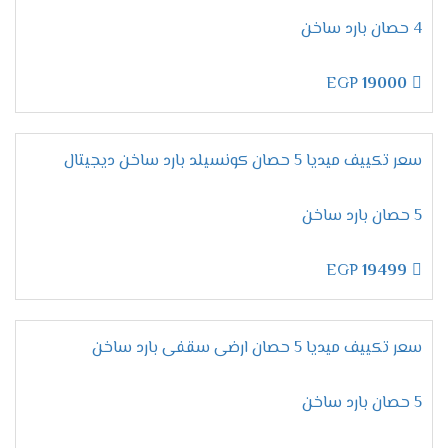
لأن تكييفات ميديا من الاجهزة المتميزة التى تحصل
4 حصان بارد ساخن
على مكانة عالية فى الاسواق ولتلك السبب تحصل
على أعلى نسبة مبيعات لإمكانياتها العالية والأسعار
EGP
19000
المنخفضة المناسبة لجميع العملاء .
تقدم لنا الشركة أرقام يتم استخدامها لكى يتم طلب
المكيف فقط اتصل علينا واختار المكيف المناسب لك
سعر تكييف ميديا 5 حصان كونسيلد بارد ساخن ديجيتال
وأطلبه وسيتم ارسالة لحد باب البيت وجميع الاسعار
المتوافرة لكم شاملة التوريد والتركيب مجانا .
5 حصان بارد ساخن
ضمان تكييف ميديا 2026
EGP
19499
مهما تكلمنا عن مميزات وإمكانيات تكييف ميديا لا
تنتهى أبدا لأنه جهاز متكامل يجعلنا مستمتعين
بأوقاتنا نستطيع استخدامه فى جميع الاوقات كما أن
سعر تكييف ميديا 5 حصان ارضى سقفى بارد ساخن
الشركة توفر لنا معه ضمان لمدة خمس سنوات شاملة
أعمال الصيانة مجانا .
5 حصان بارد ساخن
اسعار تكييف ميديا 2024