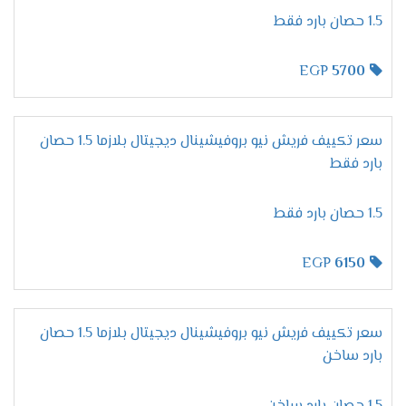
المتطورة التى تزيد من مكانة الجهاز وتجعله عالى
1.5 حصان بارد فقط
الكفاءة وتستمتع الان معنا بخاصية التبريد فائق
السرعة التى تعمل على تبريد المكان من حر الصيف
EGP
5700
والاستمتاع بوقتا لطيفا وممتع .
الاستمتاع بالتشغيل الجاف
لان يوجد انواع كثيرة من المكيفات موجودة فى
سعر تكييف فريش نيو بروفيشينال ديجيتال بلازما 1.5 حصان
الاسواق قمنا الان بتوفير مكيف فريش بتطورات
بارد فقط
جديدة وعالية الدقة من أهمها خاصية التشغيل الجاف
التى تعمل بالأساليب الجديدة وتمتعنا بأنها تعمل
1.5 حصان بارد فقط
على تجفيف الهواء الموجود فى الغرفه ليتنفس
العميل هواء نظيف وصحى .
EGP
6150
التميز بنظام توزيع الهواء
توفير الهواء المكيف فى الغرفه من أهم الامور التى
ترضى العميل ولتلك الامر قمنا بتزويد جهاز فريش
سعر تكييف فريش نيو بروفيشينال ديجيتال بلازما 1.5 حصان
الجديد بخاصية توزيع أفضل درجة من الهواء المكيف
بارد ساخن
فى جميع اركان الغرفه لكى يستمتع العميل بالحصول
على جهاز مكيف بتلك التميز والرقى .