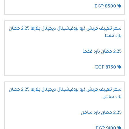
التطوير فى إمكانيات الجهاز من أهم المواصفات التى
EGP
8500
يبحث عنها المستهلك عند شراء مكيف ولتلك السبب
وفرنا لكم الان فى فريش خاصية التشخيص الذاتى
التى نستخدمها لكى تظهر لنا جميع الاعطال التى
سعر تكييف فريش نيو بروفيشينال ديجيتال بلازما 2.25 حصان
تحدث فى الجهاز ونستطيع من خلالها حل أى مشكله
بارد فقط
فى المكيف ونحافظ علية من التلف .
الانفراد بخاصية وضع النوم
2.25 حصان بارد فقط
ينفرد مكيف فريش بكل جديد من مواصفات ليكون
الجهاز الافضل فى الاسواق ولتلك السبب وفرنا لكم
EGP
8750
الان فى خاصية التشغيل الاقتصادى أثناء النوم نقوم
بضبط الجهاز على درجة التبريد المطلوبة وعند الوصول
للمستوى المطلوب والمناسب لجسم الانسان خلال
سعر تكييف فريش نيو بروفيشينال ديجيتال بلازما 2.25 حصان
النوم يقوم الجهاز بالتوقف اوتوماتيكيا دون ان يحتاج
بارد ساخن
العميل الاستيقاظ لإيقاف تشغيل المكيف .
الاستمتاع بالتنظيف
الذاتى
2.25 حصان بارد ساخن
الوحدة الداخلية من اهم الاجزاء التى نهتم بالحفاظ
عليها وعلى كفاءتها وعلشان كده وفرنا لكم تلك
EGP
9100