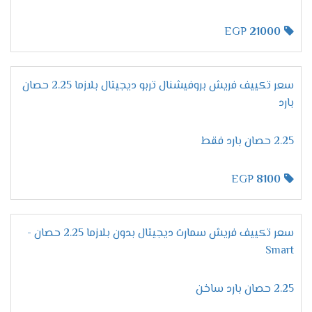
الان هتكون حياتك مختلفة عند شراء تكييف فريش
لأننا نهتم بكل الاجزاء الموجودة به كما أننا بنوفر لكم
EGP
21000
أفضل وأحدث فلاتر تصنع من اعلى الخامات التى تزيد
من تميزها وتجعلها تعمل بكفاءة عالية على تنظيف
الهواء من أى اتربه واستنشاق هواء صحى .
سعر تكييف فريش بروفيشنال تربو ديجيتال بلازما 2.25 حصان
استخدام فريون
R22
بارد
معظم المكيفات التى توجد فى الاسواق لا تحتوى
2.25 حصان بارد فقط
على مميزات كثيرة وفى نفس الوقت تتعرض الى
الكثير من المشاكل لان الشركة تستخدم انواع غازات
فريون رديئة ولكن الان مع تكييف فريش هتحصل
EGP
8100
على كفاءة وتميز لأننا نستخدم غاز فريون R22 الجديد
يعرف بصديق البيئة وأيضا لا يسبب اى أضرار على
صحة المستهلك .
سعر تكييف فريش سمارت ديجيتال بدون بلازما 2.25 حصان -
Smart
مميزات تكييف فريش بروفيشنال
تربو "ديجيتال بالبلازما 2024 ".
2.25 حصان بارد ساخن
التميز بخاصية التشخيص
الذاتى