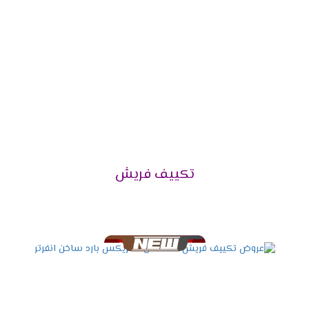
مستوى من الخبرة للعمل على تقديم خدمة الصيانة
باحتراف وبأقصى جودة بدون أخطاء.
كما تقدم فروع توكيل شركة فريش للتكييفات ضمان
معتمد من الشركة الأم مدتها 5 أعوام تشمل كافة
خدمات ما بعد البيع بصورة مجانية كليًا، وذلك داخل
فترة الضمان حتى نهايته.
وبعد إنتهاء فترة الضمان الملحقة مع جهاز التكييف
تقدم الشركة عروض وخصومات على قطع الغيار
الأصلية لجميع العملاء، وتكون ملحقة بفترة ضمان
خاصة بها.
تكييف فريش
أيضًا يوفر وكلاء شركة فريش إمكانية طلب الشراء لأي
موديل أو منتج لأجهزة فريش عبر التواصل مع الفرع أو
مركز البيع وإعطائهم بيانات العميل و العنوان
المفصل للمنزل، وسيتم توصيل المنتج للمنزل.
كما توفر الشركة مهندسين تركيب ذوي خبرة في
تركيب أجهزة التكييفات، حتى يتم تجنب أي مشكلة
نتيجة التركيب الخاطئ للجهاز.