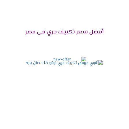
من الهواء البارد التى تجعلنا نستمتع بوقتنا ولا نشعر
بحر الصيف المتعب ونقضى أوقاتنا مع أسرتنا فى جو
بارد وجميل .
التميز بإعادة التشغيل تلقائى
أفضل سعر تكييف جري فى مصر
اختيار المكيف من أهم الامور التى يهتم بها العميل
حتى يكون الجهاز مميز ولتلك السبب وفرنا جرى المميز
باحتوائه بخاصية التشغيل التلقائى التى تعمل على
اعطاء الوحدة الداخلية اشارة بإعادة تشغيلها مرة
أخرى عند عودة الكهرباء ويقوم بحفظ جميع الخواص
التى كانت تعمل حتى يتم تشغيلها مع الجهاز .
التميز بالتحكم فى توجيه الهواء
انفرد بالحصول على أجهزة جرى المزوده بخاصية توجيه
الهواء المكيف فى الغرفه يدويا أعلى وأسفل المكان
لكى يكون الهواء متوافر بشكل جيد ونجد جميع
الاشخاص المتواجدين فى المكان مستمتعين بوقتهم
وبجهاز مختلف عن الاجهزة التى توجد فى الاسواق .