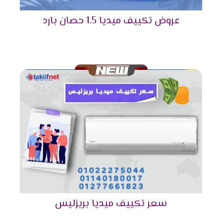
من استخدام الجهاز كثيرا لا تقل كفاءته ويبقى عالى
الكفاءة .
عروض تكييف ميديا 1.5 حصان بارد
التميز بخاصية الانفرتر
أحصل دلوقتى على الجهاز اللى هيخليك مستمتع
بكل أوقاتك وأيضا يوفر لنا أفضل تكنولوجيا حديثة
وهى الانفرتر التى تعمل على تقليل استهلاك
الكهرباء حتى يستطيع استخدام الجهاز لأطول فترة
ممكنة دون التعرض لأى مشكلة من الناحية المادية .
التميز بالتشغيل الهادئ
اختار الجهاز اللى هيخليك تستمتع بوقتك دون ازعاج أو
ضوضاء ولأن راحة العميل تهمنا تم توفير مكيف ميديا
مزود بخاصية التشغيل الصامت التى تعمل على كتم
صوت الكمبريسور ليتم تشغيله فى هدوء ونستمتع
بكل الإمكانيات الموجودة فى الجهاز .
سعر تكييف ميديا بريزليس
التميز بإمكانية إزالة الرطوبة