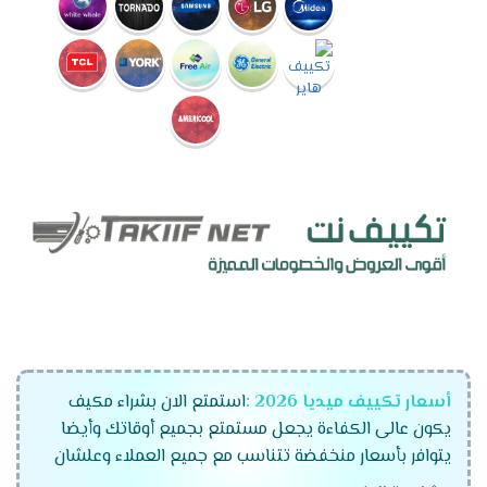
أسعار تكييف ميديا 2026 :
استمتع الان بشراء مكيف
يكون عالى الكفاءة يجعل مستمتع بجميع أوقاتك وأيضا
يتوافر بأسعار منخفضة تتناسب مع جميع العملاء وعلشان
راحة عملاءنا المتميزين كان لابد أن نوفر لكم تكييفات ميديا