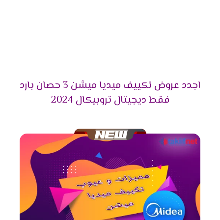
المناسب وتوضح لنا جميع الخواص التى تعمل فى
الجهاز .
مميزات تكييف ميديا ميشن
2025
التميز بالتبريد السريع
اجدد عروض تكييف ميديا ميشن 3 حصان بارد
فقط ديجيتال تروبيكال 2024
علشان تقدر تتخلص من حر الصيف المزعج كان من
الضرورى أن نوفر لكم تكييف ميديا المزود باقوى سعة
تبريد تعمل على تبريد المكان والاستمتاع بوقتنا .
التميز بالتشغيل التلقائى
لانقطاع الكهرباء المتكرر وفرنا لعملائنا الكرام خاصية
التشغيل التلقائى التى تعمل على اعادة تشغيل
الجهاز مرة اخرى عند عودة الكهرباء وتقوم بحفظ
كافة الخواص التى كانت تعمل ليعيد تشغيلها مرة
أخرى وبجانب كل تلك المميزات تحافظ على الجهاز من