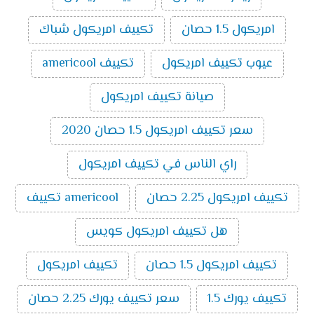
حصان بارد ساخن
10000
سعر تكييف ميديا اسبليت ارضي سقفي 3 حصان
امريكول 1.5 حصان
تكييف امريكول شباك
بارد ساخن
11800
سعر تكييف ميديا اسبليت ارضي سقفي 4 حصان
عيوب تكييف امريكول
تكييف americool
بارد ساخن
16200
سعر تكييف ميديا اسبليت ارضي سقفي 5 حصان
صيانة تكييف امريكول
بارد ساخن
18300
سعر تكييف امريكول 1.5 حصان 2020
تكييفات ميديا
راي الناس في تكييف امريكول
تُعد تكييفات ميديا من ماركات التكييف المتميزة التي تتوفر
بالأسواق ومن أهم مميزاتها سعرها المناسب ومن أهم ما
تكييف امريكول 2.25 حصان
americool تكييف
يميز تكييفات ميديا الآتي:
الذكاء الصناعي:
تُعتبر تكييفات ميديا من أفضل
هل تكييف امريكول كويس
ماركات التكييف الذكية حيث أن بعض الموديلات التي
تصدر منه تمتلك إمكانية الاتصال بالواي فاي والتي
تكييف امريكول 1.5 حصان
تكييف امريكول
تسمح بالتحكم فيه من خارج المنزل.
خاصية البلازما:
تنقي هذه الخاصية الموجودة في عدد
تكييف يورك 1.5
سعر تكييف يورك 2.25 حصان
من موديلات تكييفات ميديا الهواء من الروائح الغير