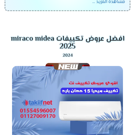
مشاهدة المزيد ...
الجهاز رقم واحد فى الاسواق المتميز والمزود بالكثير من
الخواص الجديدة ونستخدم له الكثير من الاساليب المتطورة .
موديلات تكييف ميديا 2026
افضل عروض تكييفات miraco midea
تكييف ميديا انفرتر .
2025
تكييف ميديا ميشن .
تكييف ميديا ارضى سقفى .
مميزات تكييف ميديا أنفرتر
2026
التميز بالوضع البارد /الساخن
يحتوى مكيف ميديا على أقوى الامكانيات يعمل معنا
فى كل الاوقات فى الصيف يستخدم لتبريد الغرفه
وعدم الشعور بدرجات الحرارة العالية وأيضا يستخدم
فى فصل الشتاء لتدفئة المكان من البرودة وبالرغم