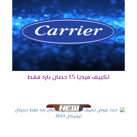
الفيروسات والجراثيم وأيضا تقوم بإزالة اى روائح
كريهة كما انها تقوم بتوزيع الهواء فى جميع انحاء
الغرفة .
فلاتر تنظيف الهواء
نوفر لكم أفضل فلاتر تعمل على تنظيف الهواء
الصادر من الخارج بشكل طبيعى وسهل كما أننا بنوفر
لكم مؤشر فى الجهاز يظهر لكم الوقت المناسب
ليقوم العميل بتنظيف الفلاتر من أى أتربة وأكثر ما
تكييف ميديا 1.5 حصان بارد فقط
يميز تلك الفلاتر أنها سهلة التنظيف ويستطيع أى
شخص تنظيفها .
شاشة عرض ديجيتال
أستمتع مع أجهزة ميديا بأقوى شاشة عرض ديجيتال
تعمل بالتكنولوجيا الحديثة التى تزيد من اختلاف
المكيف فى الاسواق فنحن من خلالها نستطيع
معرفة درجة حرارة الغرفة حتى يتم ضبطها بالشكل