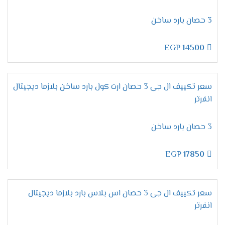
تحمل أقسى الظروف الجوية:
سواء الرطوبة العالية
أو الحرارة الشديدة.
3 حصان بارد ساخن
تصميم قوي:
يحافظ على كفاءته وشكله الأنيق
لفترات طويلة.
EGP
14500
مميزات تكييف إل جي أرتيكول
سعر تكييف ال جى 3 حصان ارت كول بارد ساخن بلازما ديجيتال
2025 – التبريد الذكي بأقصى
انفرتر
كفاءة
3 حصان بارد ساخن
خاصية التبريد / التدفئة – راحة تامة
EGP
17850
في كل الفصول
بكل تأكيد،
لا شيء يضاهي
الراحة المطلقة
خلال الصيف
سعر تكييف ال جى 3 حصان اس بلاس بارد بلازما ديجيتال
الحار والشتاء البارد.
لذلك،
يأتي
تكييف إل جي أرتيكول
انفرتر
مزودًا بخاصية
التبريد والتدفئة
، مما يجعله مثاليًا للاستخدام