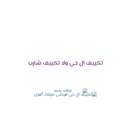
على ذلك، فهو يأتي بتقنيات متطورة تجعله الاختيار الأمثل
للجميع.
تصميم حديث وأنيق:
من ناحية أخرى، يمنحك مظهرًا
عصريًا يناسب أي ديكور.
توفير استهلاك الكهرباء:
بالتأكيد، يعمل
بتقنية
Dual Inverter
التي تقلل من استهلاك الطاقة بنسبة
كبيرة.
خدمة ما بعد البيع:
علاوة على ذلك، يمكنك
الاستفادة من الدعم الفني والصيانة المستمرة.
تكييف ال جي ولا تكييف شارب
أفضل الأسعار لعام 2025:
ليس هذا فقط، بل إنه
يناسب جميع الفئات بأسعار تنافسية.
قدرات تكييف إل جي 2025 –
اختر السعة المناسبة لك!
إذا كنت تبحث عن
تكييف إل جي
بأداء مثالي يلائم
احتياجاتك، فأنت في المكان الصحيح. في الواقع، اختيار