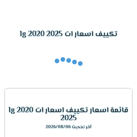
الموديل
المميزات الأساسية
تكييف إل جي جيت
أداء قوي، بالإضافة إلى ذلك، موفر مذهل
كول
للطاقة.
تكييف اسعار ات lg 2020 2025
تكييف إل جي
ليس فقط فعالًا، بل يتميز أيضًا بتصميم عصري
أرتيكول
للغاية.
يوفر تبريدًا رائعًا، وفوق كل ذلك، يعمل بكفاءة
تكييفات إل جي إنفرتر
مذهلة.
تكييف إل جي
خيار مثالي لمن يبحثون عن تبريد هادئ، مع أداء
كونسيلد
قوي.
قائمة اسعار تكييف اسعار ات lg 2020
تكييف إل جي إس
يجمع بين الأناقة والقدرة الفائقة على التبريد.
بلاس
2025
آخر تحديث 2026/08/06