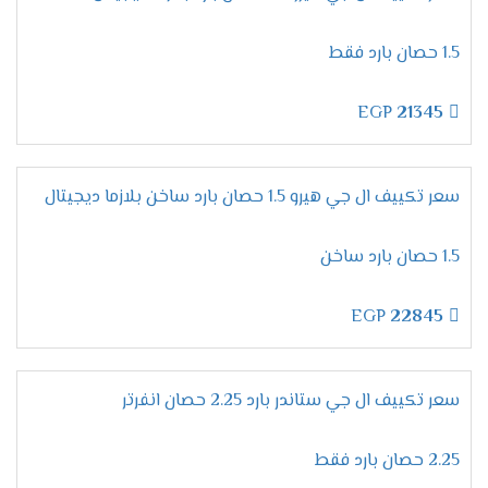
**كنتيجة لهذا،** يمكنك الاستمتاع بجو منعش طوال
اليوم.
1.5 حصان بارد فقط
خاصية التشغيل الجاف – هواء نقي تمامًا
في الواقع،
جودة الهواء داخل المنزل تلعب دورًا أساسيًا في
EGP
21345
الحفاظ على الصحة. **لذلك،** تم تزويد
تكييف إل جي
**بخاصية التشغيل الجاف**. **بضغطة زر واحدة،** يمكنك
تنقية الهواء وإزالة أي رطوبة زائدة، **وبالتالي،** ستتمكن
سعر تكييف ال جي هيرو 1.5 حصان بارد ساخن بلازما ديجيتال
من استنشاق هواء نقي تمامًا.
بالإضافة إلى ذلك،
تعتبر
هذه الخاصية مفيدة جدًا خلال الأيام الرطبة، حيث تقلل من
1.5 حصان بارد ساخن
الشعور بالاختناق.
خاصية القفل – أمان تام للعائلة
EGP
22845
بالإضافة إلى كل ما سبق،
يعتبر **الأمان** من العوامل
المهمة جدًا عند اختيار التكييف. **لذلك،** تم تزويد
تكييف
إل جي
**بخاصية القفل ضد عبث الأطفال**. عند تفعيل
سعر تكييف ال جي ستاندر بارد 2.25 حصان انفرتر
هذه الميزة، سيتم إغلاق جميع الأزرار، **وبالتالي،** لن
يتمكن الأطفال من تغيير الإعدادات عن طريق الخطأ.
2.25 حصان بارد فقط
**وبهذا،** يمكنك تشغيل التكييف بكل راحة واطمئنان،