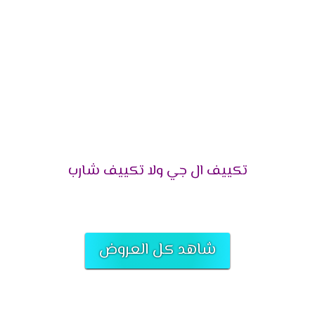
في الواقع، تتميز **
تكييفات إل جي
** بالعديد من المزايا
الفريدة التي تجعلها الخيار المثالي. علاوة على ذلك، فهي
توفر
أداءً قويًا
مع
تقنيات حديثة
لضمان أعلى مستوى من
الراحة.
كفاءة مذهلة في التبريد:
تعمل بأحدث أنظمة
التبريد لتوفير أقصى راحة.
تقنيات موفرة للطاقة:
تقلل استهلاك الكهرباء
بشكل كبير، مما يضمن توفيرًا ماليًا طويل الأمد.
تصاميم أنيقة وعصرية:
تناسب جميع أنواع الديكورات
تكييف ال جي ولا تكييف شارب
الداخلية.
تشغيل هادئ:
يمنحك جوًا مريحًا دون أي ضوضاء
مزعجة.
أحدث موديلات تكييفات إل جي 2025
شاهد كل العروض
بلا شك، تقدم
إل جي
مجموعة من الموديلات المبتكرة التي
تناسب مختلف الاحتياجات. لذلك، يمكنك الاختيار من بين
الخيارات التالية: