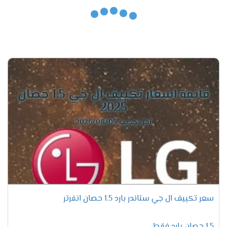
يوفر تبريدًا رائعًا، وفوق كل ذلك، يعمل بكفاءة
تكييفات إل جي إنفرتر
مذهلة.
تكييف إل جي
خيار مثالي لمن يبحثون عن تبريد هادئ، مع أداء
كونسيلد
قوي.
قائمة اسعار تكييف ال جي 1.5 حصان
تكييف إل جي إس
يجمع بين الأناقة والقدرة الفائقة على التبريد.
بلاس
2025
آخر تحديث 2026/08/05
الفرق بين موديلات تكييفات إل
جي 2025 – اختر الأفضل لك!
إذا كنت تبحث عن
أفضل تكييف
لعام 2025، فأنت بحاجة
إلى معرفة
الفرق بين موديلات تكييفات إل جي
. في
سعر تكييف ال جي ستاندر بارد 1.5 حصان انفرتر
الواقع، تقدم إل جي مجموعة مميزة من الموديلات، ولكل
منها ميزات تجعله الخيار المثالي حسب احتياجاتك. لذلك،
1.5 حصان بارد فقط