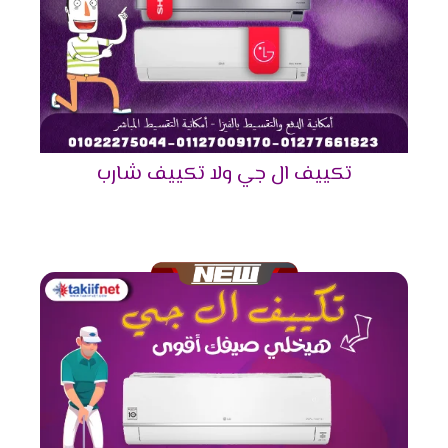
موديلات تكييفات إل جي 2025
– أفضل التقنيات لأقصى راحة
عندما تبحث عن
أفضل تكييف
لعام 2025، فإن
تكييفات
تكييف ال جي ولا تكييف شارب
إل جي
توفر لك **تقنيات مبتكرة**،
أداءً مذهلًا
، وكفاءة
عالية في استهلاك الطاقة. لذلك، نقدم لك قائمة بأحدث
الموديلات التي تلبي جميع احتياجاتك.
لماذا تختار تكييفات إل جي؟
في الواقع، تتميز **
تكييفات إل جي
** بالعديد من المزايا
الفريدة التي تجعلها الخيار المثالي. علاوة على ذلك، فهي
توفر
أداءً قويًا
مع
تقنيات حديثة
لضمان أعلى مستوى من
الراحة.
كفاءة مذهلة في التبريد:
تعمل بأحدث أنظمة
التبريد لتوفير أقصى راحة.