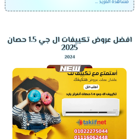
مشاهدة المزيد ...
في الواقع، إذا كنت تبحث عن
أفضل تكييف
يجمع بين
التصميم الأنيق
والتكنولوجيا الحديثة، فإن
تكييف إل جي
هو
الخيار المثالي لك. بالإضافة إلى ذلك، يتميز بأداء قوي يضمن
لك الراحة التامة. ليس ذلك فحسب، بل إنه يوفر أيضًا
افضل عروض تكييفات ال جي 1.5 حصان
استهلاكًا منخفضًا للطاقة
، مما يجعله أكثر كفاءة من أي
2025
وقت مضى.
لماذا عليك اختيار تكييف إل جي؟
بلا شك، عندما يتعلق الأمر باختيار
مكيف هواء
عالي
الجودة، فإن
تكييف إل جي
يوفر لك مزايا لا تُضاهى. علاوة
على ذلك، فهو يأتي بتقنيات متطورة تجعله الاختيار الأمثل
للجميع.
تصميم حديث وأنيق:
من ناحية أخرى، يمنحك مظهرًا
عصريًا يناسب أي ديكور.
توفير استهلاك الكهرباء:
بالتأكيد، يعمل
بتقنية
Dual Inverter
التي تقلل من استهلاك الطاقة بنسبة
كبيرة.