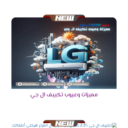
بكل تأكيد، اختيار
التكييف
بسعة مناسبة يضمن لك
تبريدًا
فعالًا
ويوفر في استهلاك الكهرباء. من ناحية أخرى، إذا كان
التكييف أقل قدرة من المطلوب، فقد لا تحصل على التبريد
الكافي. أما إذا كان التكييف أكبر من اللازم، فقد يؤدي ذلك
إلى استهلاك غير ضروري للطاقة.
قدرات تكييف إل جي المتوفرة لعام
2025
حتى تتمكن من اختيار التكييف المناسب لك، إليك جدول
يوضح جميع القدرات المتاحة:
الموديل
السعة (حصان)
المساحة المناسبة (م²)
تكييف إل جي 1.5 حصان
1.5
12 - 15 م²
مميزات وعيوب تكييف ال جي
تكييف إل جي 2.25
2.25
15 - 24 م²
حصان
تكييف إل جي 3 حصان
3
24 - 30 م²