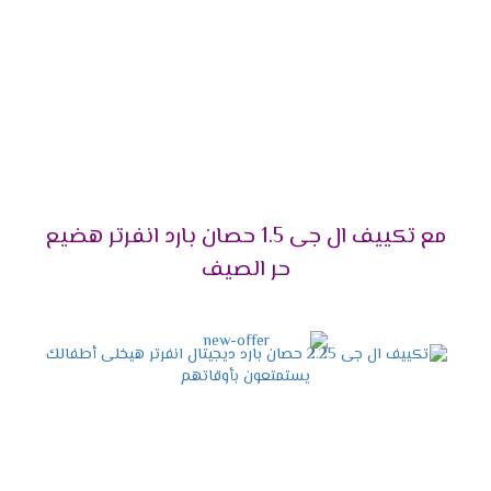
على ذلك، فهو يأتي بتقنيات متطورة تجعله الاختيار الأمثل
للجميع.
تصميم حديث وأنيق:
من ناحية أخرى، يمنحك مظهرًا
عصريًا يناسب أي ديكور.
توفير استهلاك الكهرباء:
بالتأكيد، يعمل
بتقنية
Dual Inverter
التي تقلل من استهلاك الطاقة بنسبة
كبيرة.
خدمة ما بعد البيع:
علاوة على ذلك، يمكنك
الاستفادة من الدعم الفني والصيانة المستمرة.
مع تكييف ال جى 1.5 حصان بارد انفرتر هضيع
أفضل الأسعار لعام 2025:
ليس هذا فقط، بل إنه
حر الصيف
يناسب جميع الفئات بأسعار تنافسية.
قدرات تكييف إل جي 2025 –
اختر السعة المناسبة لك!
إذا كنت تبحث عن
تكييف إل جي
بأداء مثالي يلائم
احتياجاتك، فأنت في المكان الصحيح. في الواقع، اختيار