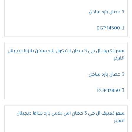
تحمل أقسى الظروف الجوية:
سواء الرطوبة العالية
أو الحرارة الشديدة.
3 حصان بارد ساخن
تصميم قوي:
يحافظ على كفاءته وشكله الأنيق
لفترات طويلة.
EGP
14500
مميزات تكييف إل جي أرتيكول
سعر تكييف ال جى 3 حصان ارت كول بارد ساخن بلازما ديجيتال
2025 – التبريد الذكي بأقصى
انفرتر
كفاءة
3 حصان بارد ساخن
خاصية التبريد / التدفئة – راحة تامة
EGP
17850
في كل الفصول
بكل تأكيد،
لا شيء يضاهي
الراحة المطلقة
خلال الصيف
سعر تكييف ال جى 3 حصان اس بلاس بارد بلازما ديجيتال
الحار والشتاء البارد.
لذلك،
يأتي
تكييف إل جي أرتيكول
انفرتر
مزودًا بخاصية
التبريد والتدفئة
، مما يجعله مثاليًا للاستخدام