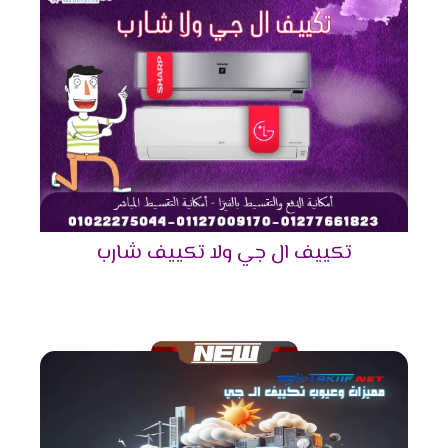
تكييف إل جي 4 حصان
4
30 - 40 م²
تكييف إل جي 5 حصان
5
40 - 50 م²
تكييف إل جي 5.5 حصان
5.5
50 - 60 م²
تكييف إل جي 6 حصان
6
60 - 70 م²
تكييف إل جي 7.5 حصان
7.5
70 - 85 م²
تكييف ال جي ولا تكييف شارب
كيف تختار السعة المناسبة لك؟
إذا كانت الغرفة صغيرة، فمن الأفضل اختيار **1.5 -
2.25 حصان** لضمان أفضل كفاءة.
أما إذا كانت الغرفة متوسطة الحجم، فإن **3 - 4
حصان** سيكون الخيار الأمثل.
في حالة الغرف الكبيرة أو القاعات، يفضل اختيار **5 -
7.5 حصان** لضمان التبريد الفعال.