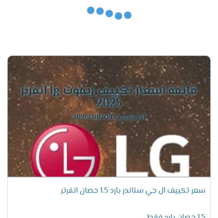
يوفر تبريدًا رائعًا، وفوق كل ذلك، يعمل بكفاءة
تكييفات إل جي إنفرتر
مذهلة.
تكييف إل جي
خيار مثالي لمن يبحثون عن تبريد هادئ، مع أداء
كونسيلد
قوي.
قائمة اسعار تكييف ريموت lg انفرتر
تكييف إل جي إس
يجمع بين الأناقة والقدرة الفائقة على التبريد.
بلاس
2025
آخر تحديث 2026/08/04
الفرق بين موديلات تكييفات إل
جي 2025 – اختر الأفضل لك!
إذا كنت تبحث عن
أفضل تكييف
لعام 2025، فأنت بحاجة
إلى معرفة
الفرق بين موديلات تكييفات إل جي
. في
سعر تكييف ال جي ستاندر بارد 1.5 حصان انفرتر
الواقع، تقدم إل جي مجموعة مميزة من الموديلات، ولكل
منها ميزات تجعله الخيار المثالي حسب احتياجاتك. لذلك،
1.5 حصان بارد فقط