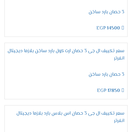
تحمل أقسى الظروف الجوية:
سواء الرطوبة العالية
أو الحرارة الشديدة.
3 حصان بارد ساخن
تصميم قوي:
يحافظ على كفاءته وشكله الأنيق
لفترات طويلة.
EGP
14500
مميزات تكييف إل جي أرتيكول
سعر تكييف ال جى 3 حصان ارت كول بارد ساخن بلازما ديجيتال
2025 – التبريد الذكي بأقصى
انفرتر
كفاءة
3 حصان بارد ساخن
خاصية التبريد / التدفئة – راحة تامة
EGP
17850
في كل الفصول
بكل تأكيد،
لا شيء يضاهي
الراحة المطلقة
خلال الصيف
سعر تكييف ال جى 3 حصان اس بلاس بارد بلازما ديجيتال
الحار والشتاء البارد.
لذلك،
يأتي
تكييف إل جي أرتيكول
انفرتر
مزودًا بخاصية
التبريد والتدفئة
، مما يجعله مثاليًا للاستخدام