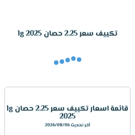
الموديل
المميزات الأساسية
تكييف إل جي جيت
أداء قوي، بالإضافة إلى ذلك، موفر مذهل
كول
للطاقة.
تكييف سعر 2.25 حصان lg 2025
تكييف إل جي
ليس فقط فعالًا، بل يتميز أيضًا بتصميم عصري
أرتيكول
للغاية.
يوفر تبريدًا رائعًا، وفوق كل ذلك، يعمل بكفاءة
تكييفات إل جي إنفرتر
مذهلة.
تكييف إل جي
خيار مثالي لمن يبحثون عن تبريد هادئ، مع أداء
كونسيلد
قوي.
قائمة اسعار تكييف سعر 2.25 حصان lg
تكييف إل جي إس
يجمع بين الأناقة والقدرة الفائقة على التبريد.
بلاس
2025
آخر تحديث 2026/08/06