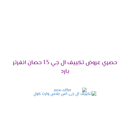
على ذلك، فهو يأتي بتقنيات متطورة تجعله الاختيار الأمثل
للجميع.
تصميم حديث وأنيق:
من ناحية أخرى، يمنحك مظهرًا
عصريًا يناسب أي ديكور.
توفير استهلاك الكهرباء:
بالتأكيد، يعمل
بتقنية
Dual Inverter
التي تقلل من استهلاك الطاقة بنسبة
كبيرة.
خدمة ما بعد البيع:
علاوة على ذلك، يمكنك
الاستفادة من الدعم الفني والصيانة المستمرة.
حصري عروض تكييف ال جي 1.5 حصان انفرتر
أفضل الأسعار لعام 2025:
ليس هذا فقط، بل إنه
بارد
يناسب جميع الفئات بأسعار تنافسية.
قدرات تكييف إل جي 2025 –
اختر السعة المناسبة لك!
إذا كنت تبحث عن
تكييف إل جي
بأداء مثالي يلائم
احتياجاتك، فأنت في المكان الصحيح. في الواقع، اختيار