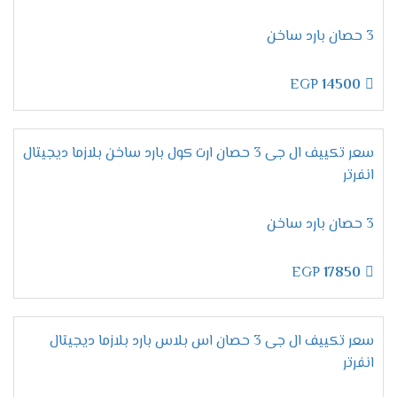
تحمل أقسى الظروف الجوية:
سواء الرطوبة العالية
أو الحرارة الشديدة.
3 حصان بارد ساخن
تصميم قوي:
يحافظ على كفاءته وشكله الأنيق
لفترات طويلة.
EGP
14500
مميزات تكييف إل جي أرتيكول
سعر تكييف ال جى 3 حصان ارت كول بارد ساخن بلازما ديجيتال
2025 – التبريد الذكي بأقصى
انفرتر
كفاءة
3 حصان بارد ساخن
خاصية التبريد / التدفئة – راحة تامة
EGP
17850
في كل الفصول
بكل تأكيد،
لا شيء يضاهي
الراحة المطلقة
خلال الصيف
سعر تكييف ال جى 3 حصان اس بلاس بارد بلازما ديجيتال
الحار والشتاء البارد.
لذلك،
يأتي
تكييف إل جي أرتيكول
انفرتر
مزودًا بخاصية
التبريد والتدفئة
، مما يجعله مثاليًا للاستخدام