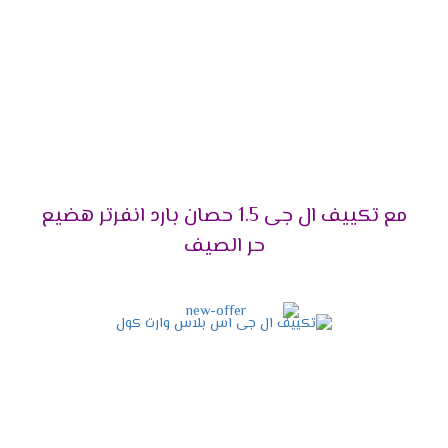
على ذلك، فهو يأتي بتقنيات متطورة تجعله الاختيار الأمثل
للجميع.
تصميم حديث وأنيق:
من ناحية أخرى، يمنحك مظهرًا
عصريًا يناسب أي ديكور.
توفير استهلاك الكهرباء:
بالتأكيد، يعمل
بتقنية
Dual Inverter
التي تقلل من استهلاك الطاقة بنسبة
كبيرة.
خدمة ما بعد البيع:
علاوة على ذلك، يمكنك
الاستفادة من الدعم الفني والصيانة المستمرة.
مع تكييف ال جى 1.5 حصان بارد انفرتر هضيع
أفضل الأسعار لعام 2025:
ليس هذا فقط، بل إنه
حر الصيف
يناسب جميع الفئات بأسعار تنافسية.
قدرات تكييف إل جي 2025 –
اختر السعة المناسبة لك!
إذا كنت تبحث عن
تكييف إل جي
بأداء مثالي يلائم
احتياجاتك، فأنت في المكان الصحيح. في الواقع، اختيار