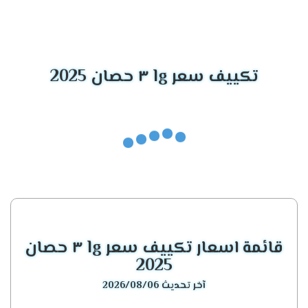
الموديل
المميزات الأساسية
تكييف إل جي جيت
أداء قوي، بالإضافة إلى ذلك، موفر مذهل
كول
للطاقة.
تكييف سعر lg ٣ حصان 2025
تكييف إل جي
ليس فقط فعالًا، بل يتميز أيضًا بتصميم عصري
أرتيكول
للغاية.
يوفر تبريدًا رائعًا، وفوق كل ذلك، يعمل بكفاءة
تكييفات إل جي إنفرتر
مذهلة.
تكييف إل جي
خيار مثالي لمن يبحثون عن تبريد هادئ، مع أداء
كونسيلد
قوي.
قائمة اسعار تكييف سعر lg ٣ حصان
تكييف إل جي إس
يجمع بين الأناقة والقدرة الفائقة على التبريد.
بلاس
2025
آخر تحديث 2026/08/06