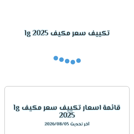
الموديل
المميزات الأساسية
تكييف إل جي جيت
أداء قوي، بالإضافة إلى ذلك، موفر مذهل
كول
للطاقة.
تكييف سعر مكيف lg 2025
تكييف إل جي
ليس فقط فعالًا، بل يتميز أيضًا بتصميم عصري
أرتيكول
للغاية.
يوفر تبريدًا رائعًا، وفوق كل ذلك، يعمل بكفاءة
تكييفات إل جي إنفرتر
مذهلة.
تكييف إل جي
خيار مثالي لمن يبحثون عن تبريد هادئ، مع أداء
كونسيلد
قوي.
قائمة اسعار تكييف سعر مكيف lg
تكييف إل جي إس
يجمع بين الأناقة والقدرة الفائقة على التبريد.
بلاس
2025
آخر تحديث 2026/08/05