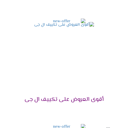
كيف تختار السعة المناسبة لك؟
إذا كانت الغرفة صغيرة، فمن الأفضل اختيار **1.5 -
2.25 حصان** لضمان أفضل كفاءة.
أما إذا كانت الغرفة متوسطة الحجم، فإن **3 - 4
حصان** سيكون الخيار الأمثل.
في حالة الغرف الكبيرة أو القاعات، يفضل اختيار **5 -
7.5 حصان** لضمان التبريد الفعال.
موديلات تكييفات إل جي 2025
– أفضل التقنيات لأقصى راحة
عندما تبحث عن
أفضل تكييف
لعام 2025، فإن
تكييفات
أقوى العروض على تكييف ال جى
إل جي
توفر لك **تقنيات مبتكرة**،
أداءً مذهلًا
، وكفاءة
عالية في استهلاك الطاقة. لذلك، نقدم لك قائمة بأحدث
الموديلات التي تلبي جميع احتياجاتك.
لماذا تختار تكييفات إل جي؟