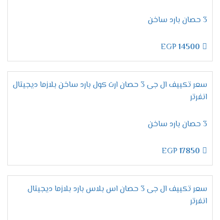
تحمل أقسى الظروف الجوية:
سواء الرطوبة العالية
أو الحرارة الشديدة.
3 حصان بارد ساخن
تصميم قوي:
يحافظ على كفاءته وشكله الأنيق
لفترات طويلة.
EGP
14500
مميزات تكييف إل جي أرتيكول
سعر تكييف ال جى 3 حصان ارت كول بارد ساخن بلازما ديجيتال
2025 – التبريد الذكي بأقصى
انفرتر
كفاءة
3 حصان بارد ساخن
خاصية التبريد / التدفئة – راحة تامة
EGP
17850
في كل الفصول
بكل تأكيد،
لا شيء يضاهي
الراحة المطلقة
خلال الصيف
سعر تكييف ال جى 3 حصان اس بلاس بارد بلازما ديجيتال
الحار والشتاء البارد.
لذلك،
يأتي
تكييف إل جي أرتيكول
انفرتر
مزودًا بخاصية
التبريد والتدفئة
، مما يجعله مثاليًا للاستخدام