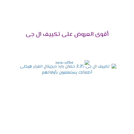
؟
ك
تبريدًا فعالًا
ويوفر في استهلاك الكهرباء. من ناحية أخرى، إذا كان ال
، فقد يؤدي ذلك إلى استهلاك غير ضروري للطاقة.
أقوى العروض على تكييف ال جى
20
ول يوضح جميع القدرات المتاحة:
السعة (حصان)
المساحة المنا
1.5
2.25
3
4
5