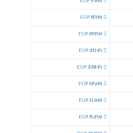
EGP
9300
هادئ، مع أداء قوي.
EGP
11700
قة على التبريد.
EGP
19950
EGP
21345
دم إل جي مجموعة مميزة من الموديلات، ولكل منها
EGP
22845
EGP
12500
كول
مصمم خصيصًا للتغلب على هذه المشكلة.
EGP
13300
يمكنك الاستمتاع بجو لطيف دون أي إزعاج، خاصة
EGP
15250