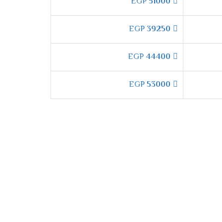
EGP
51000
EGP
39250
EGP
44400
إل جي جيت كول
بتقنية **توزيع الهواء الذكي**
EGP
53000
جي جيت كول
بأحدث التقنيات التي توفر أقصى
كهرباء.