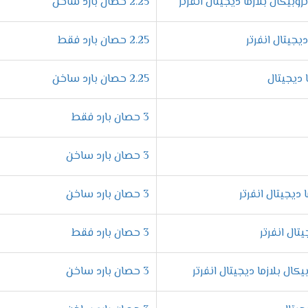
يل التلقائي**، وهي خاصية مبتكرة توفر عليك الوقت والجهد. فمثلاً، 
2.25 حصان بارد ساخن
ئي. **ليس هذا فقط،** بل إنه أيضًا يستعيد جميع الإعدادات السابقة تلق
2.25 حصان بارد فقط
2.25 حصان بارد ساخن
يزة يبحث عنها الجميع.
لهذا السبب،
يوفر لك **تكييف إل جي** إمكاني
ب رغبتك.
 احتياجاتك الشخصية بكل سهولة.
3 حصان بارد فقط
 طوال اليوم.
3 حصان بارد ساخن
اسيًا في الحفاظ على الصحة. **لذلك،** تم تزويد
تكييف إل جي
**بخاص
تالي،** ستتمكن من استنشاق هواء نقي تمامًا.
بالإضافة إلى ذلك،
تعتبر 
3 حصان بارد ساخن
3 حصان بارد فقط
وامل المهمة جدًا عند اختيار التكييف. **لذلك،** تم تزويد
تكييف إل 
لتالي،** لن يتمكن الأطفال من تغيير الإعدادات عن طريق الخطأ. **وبه
3 حصان بارد ساخن