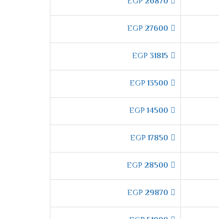
إذا حدث انقطاع مفاجئ في الكهرباء، فإن التكييف
EGP
26870
ائيًا. **وبالتالي،** لن تضطر إلى ضبطه يدويًا في
EGP
27600
EGP
31815
ة التحكم اليدوي الكامل في توجيه الهواء.
EGP
13500
EGP
14500
ية التشغيل الجاف**. **بضغطة زر واحدة،**
هذه الخاصية مفيدة جدًا خلال الأيام الرطبة، حيث
EGP
17850
EGP
28500
جي
**بخاصية القفل ضد عبث الأطفال**. عند
ذا،** يمكنك تشغيل التكييف بكل راحة واطمئنان،
EGP
29870