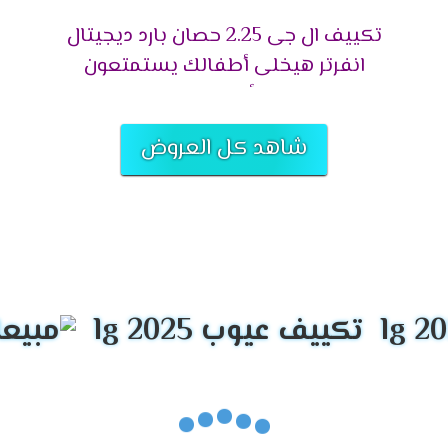
تكييف ال جى 2.25 حصان بارد ديجيتال
5.5
انفرتر هيخلى أطفالك يستمتعون
6
بأوقاتهم
7.5
شاهد كل العروض
لك؟
الفعال.
تكييف عيوب lg 2025
يفات إل جي
توفر لك **تقنيات مبتكرة**،
أداءً مذهلًا
، وكفاءة عالية في