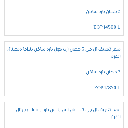
تحمل أقسى الظروف الجوية:
سواء الرطوبة العالية
أو الحرارة الشديدة.
3 حصان بارد ساخن
تصميم قوي:
يحافظ على كفاءته وشكله الأنيق
لفترات طويلة.
EGP
14500
مميزات تكييف إل جي أرتيكول
سعر تكييف ال جى 3 حصان ارت كول بارد ساخن بلازما ديجيتال
2025 – التبريد الذكي بأقصى
انفرتر
كفاءة
3 حصان بارد ساخن
خاصية التبريد / التدفئة – راحة تامة
EGP
17850
في كل الفصول
بكل تأكيد،
لا شيء يضاهي
الراحة المطلقة
خلال الصيف
سعر تكييف ال جى 3 حصان اس بلاس بارد بلازما ديجيتال
الحار والشتاء البارد.
لذلك،
يأتي
تكييف إل جي أرتيكول
انفرتر
مزودًا بخاصية
التبريد والتدفئة
، مما يجعله مثاليًا للاستخدام