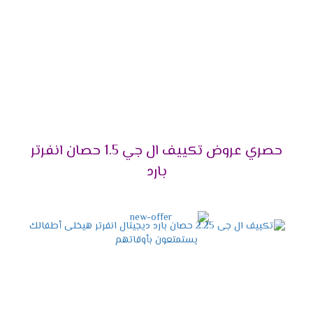
على ذلك، فهو يأتي بتقنيات متطورة تجعله الاختيار الأمثل
للجميع.
تصميم حديث وأنيق:
من ناحية أخرى، يمنحك مظهرًا
عصريًا يناسب أي ديكور.
توفير استهلاك الكهرباء:
بالتأكيد، يعمل
بتقنية
Dual Inverter
التي تقلل من استهلاك الطاقة بنسبة
كبيرة.
خدمة ما بعد البيع:
علاوة على ذلك، يمكنك
الاستفادة من الدعم الفني والصيانة المستمرة.
حصري عروض تكييف ال جي 1.5 حصان انفرتر
أفضل الأسعار لعام 2025:
ليس هذا فقط، بل إنه
بارد
يناسب جميع الفئات بأسعار تنافسية.
قدرات تكييف إل جي 2025 –
اختر السعة المناسبة لك!
إذا كنت تبحث عن
تكييف إل جي
بأداء مثالي يلائم
احتياجاتك، فأنت في المكان الصحيح. في الواقع، اختيار