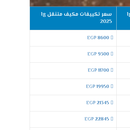
وفر مذهل للطاقة.
يفات مكيف متنقل lg
سعر تكييفات مكيف متنقل lg
تصميم عصري للغاية.
2025
 يعمل بكفاءة مذهلة.
EGP
8600
هادئ، مع أداء قوي.
EGP
9300
قة على التبريد.
EGP
11700
EGP
19950
دم إل جي مجموعة مميزة من الموديلات، ولكل منها
EGP
21345
EGP
22845