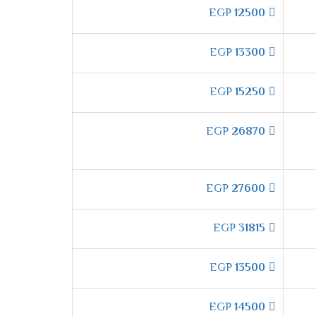
كول
مصمم خصيصًا للتغلب على هذه المشكلة.
EGP
12500
يمكنك الاستمتاع بجو لطيف دون أي إزعاج، خاصة
EGP
13300
EGP
15250
إذا حدث انقطاع مفاجئ في الكهرباء، فإن التكييف
ائيًا. **وبالتالي،** لن تضطر إلى ضبطه يدويًا في
EGP
26870
ة التحكم اليدوي الكامل في توجيه الهواء.
EGP
27600
EGP
31815
EGP
13500
ية التشغيل الجاف**. **بضغطة زر واحدة،**
هذه الخاصية مفيدة جدًا خلال الأيام الرطبة، حيث
EGP
14500