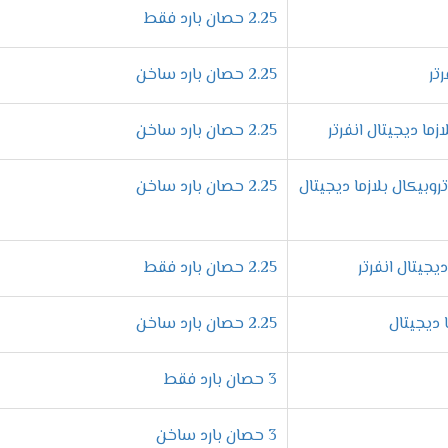
ية، حيث يؤدي إلى عدم الشعور بالراحة.
لذلك،
فإن
تكييف إل جي جيت 
2.25 حصان بارد فقط
ا يمنحك إحساسًا رائعًا بالراحة في لحظات معدودة. **نتيجة لذلك،** 
2.25 حصان بارد ساخن
2.25 حصان بارد ساخن
يل التلقائي**، وهي خاصية مبتكرة توفر عليك الوقت والجهد. فمثلاً، 
ئي. **ليس هذا فقط،** بل إنه أيضًا يستعيد جميع الإعدادات السابقة تلق
صان بارد ساخن تروبيكال بلازما ديجيتال
2.25 حصان بارد ساخن
يزة يبحث عنها الجميع.
لهذا السبب،
يوفر لك **تكييف إل جي** إمكاني
2.25 حصان بارد فقط
ب رغبتك.
 احتياجاتك الشخصية بكل سهولة.
 طوال اليوم.
2.25 حصان بارد ساخن
3 حصان بارد فقط
اسيًا في الحفاظ على الصحة. **لذلك،** تم تزويد
تكييف إل جي
**بخاص
تالي،** ستتمكن من استنشاق هواء نقي تمامًا.
بالإضافة إلى ذلك،
تعتبر 
3 حصان بارد ساخن