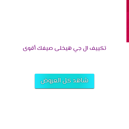
3
4
5
5.5
تكييف ال جي هيخلى صيفك أقوى
6
7.5
شاهد كل العروض
لك؟
الفعال.