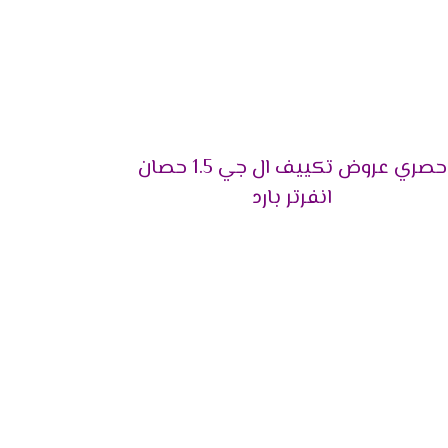
24 - 30 م²
30 - 40 م²
40 - 50 م²
50 - 60 م²
حصري عروض تكييف ال جي 1.5 حصان
انفرتر بارد
60 - 70 م²
70 - 85 م²