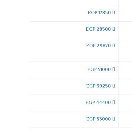
EGP
17850
جي
**بخاصية القفل ضد عبث الأطفال**. عند
ذا،** يمكنك تشغيل التكييف بكل راحة واطمئنان،
EGP
28500
EGP
29870
EGP
51000
إل جي جيت كول
بتقنية **توزيع الهواء الذكي**
EGP
39250
EGP
44400
EGP
53000